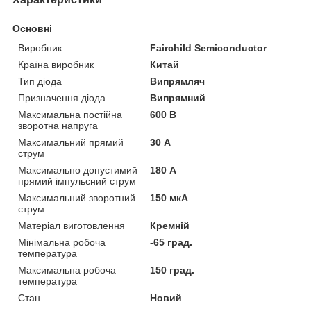
Основні
Виробник
Fairchild Semiconductor
Країна виробник
Китай
Тип діода
Випрямляч
Призначення діода
Випрямний
Максимальна постійна
600 В
зворотна напруга
Максимальний прямий
30 А
струм
Максимально допустимий
180 А
прямий імпульсний струм
Максимальний зворотний
150 мкА
струм
Матеріал виготовлення
Кремній
Мінімальна робоча
-65 град.
температура
Максимальна робоча
150 град.
температура
Стан
Новий