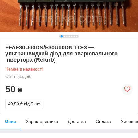
FFAF30U60DN/F30U60DN TO-3 —
ультрашвидкий діод для зварювального
інвертора (Refurb)
Немає в наявності
Опт і роздріб
50
₴
49,50 ₴
від 5 шт.
Опис
Характеристики
Доставка
Оплата
Умови п