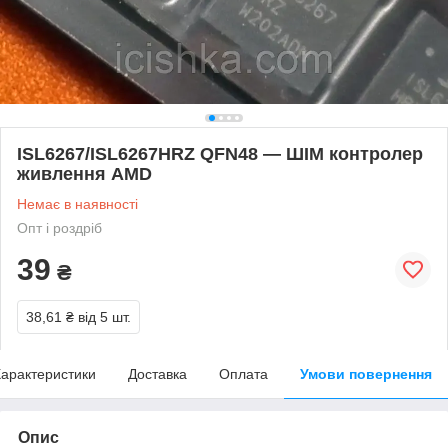
ISL6267/ISL6267HRZ QFN48 — ШІМ контролер
живлення AMD
Немає в наявності
Опт і роздріб
39
₴
38,61 ₴
від 5 шт.
арактеристики
Доставка
Оплата
Умови повернення
Опис