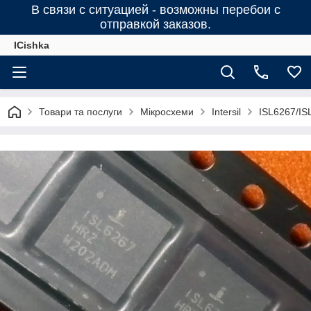
В связи с ситуацией - возможны перебои с
отправкой заказов.
ICishka
Товари та послуги
Мікросхеми
Intersil
ISL6267/I