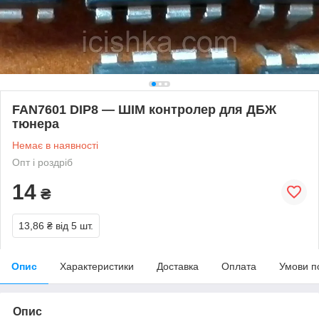
FAN7601 DIP8 — ШІМ контролер для ДБЖ
тюнера
Немає в наявності
Опт і роздріб
14
₴
13,86 ₴
від 5 шт.
Опис
Характеристики
Доставка
Оплата
Умови п
Опис