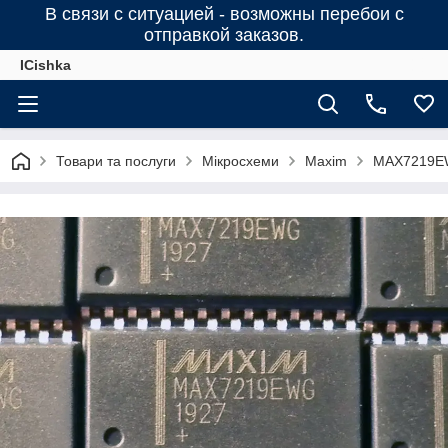
В связи с ситуацией - возможны перебои с
отправкой заказов.
ICishka
Товари та послуги
Мікросхеми
Maxim
MAX7219EW