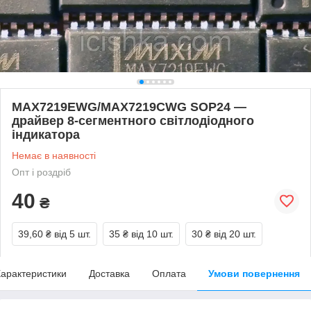
MAX7219EWG/MAX7219CWG SOP24 —
драйвер 8-сегментного світлодіодного
індикатора
Немає в наявності
Опт і роздріб
40
₴
39,60 ₴
від 5 шт.
35 ₴
від 10 шт.
30 ₴
від 20 шт.
арактеристики
Доставка
Оплата
Умови повернення