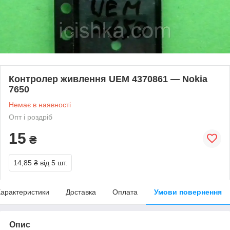
Контролер живлення UEM 4370861 — Nokia
7650
Немає в наявності
Опт і роздріб
15
₴
14,85 ₴
від 5 шт.
арактеристики
Доставка
Оплата
Умови повернення
Опис