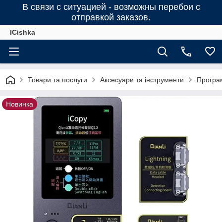
В связи с ситуацией - возможны перебои с
отправкой заказов.
ICishka
Товари та послуги
Аксесуари та інструменти
Програм
Новинка