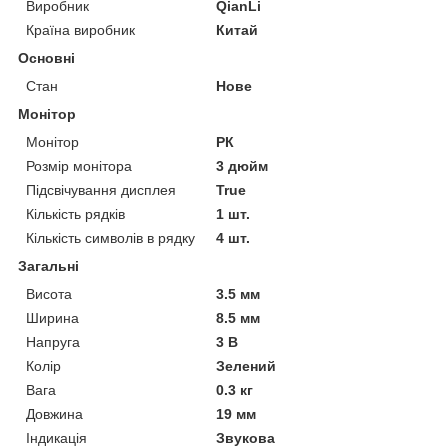
Виробник
QianLi
Країна виробник
Китай
Основні
Стан
Нове
Монітор
Монітор
РК
Розмір монітора
3 дюйм
Підсвічування дисплея
True
Кількість рядків
1 шт.
Кількість символів в рядку
4 шт.
Загальні
Висота
3.5 мм
Ширина
8.5 мм
Напруга
3 В
Колір
Зелений
Вага
0.3 кг
Довжина
19 мм
Індикація
Звукова