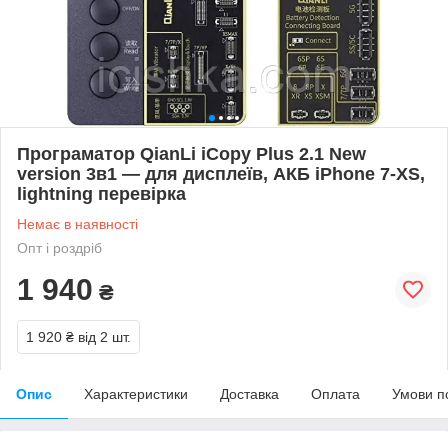
Програматор QianLi iCopy Plus 2.1 New
version 3в1 — для дисплеїв, АКБ iPhone 7-XS,
lightning перевірка
Немає в наявності
Опт і роздріб
1 940
₴
1 920 ₴
від 2 шт.
Опис
Характеристики
Доставка
Оплата
Умови п