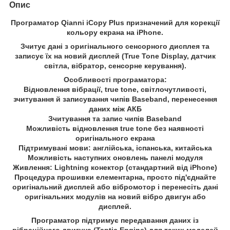
Опис
Програматор Qianni iCopy Plus призначений для корекції
кольору екрана на iPhone.
Зчитує дані з оригінального сенсорного дисплея та
записує їх на новий дисплей (True Tone Display, датчик
світла, вібратор, сенсорне керування).
Особливості програматора:
Відновлення вібрації, true tone, світлочутливості,
зчитування й записування чипів Baseband, перенесення
даних між АКБ
Зчитування та запис чипів Baseband
Можливість відновлення true tone без наявності
оригінального екрана
Підтримувані мови: англійська, іспанська, китайська
Можливість наступних оновлень панелі модуля
Живлення: Lightning конектор (стандартний від iPhone)
Процедура прошивки елементарна, просто під'єднайте
оригінальний дисплей або вібромотор і перенесіть дані
оригінальних модулів на новий вібро двигун або
дисплей.
Програматор підтримує передавання даних із
вібраційного двигуна (Taptic Engine) для таких моделей