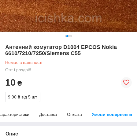
Антенний комутатор D1004 EPCOS Nokia
6610/7210/7250/Siemens C55
Немає в наявності
Опт і роздріб
10
₴
9,90 ₴
від 5 шт.
арактеристики
Доставка
Оплата
Умови повернення
Опис