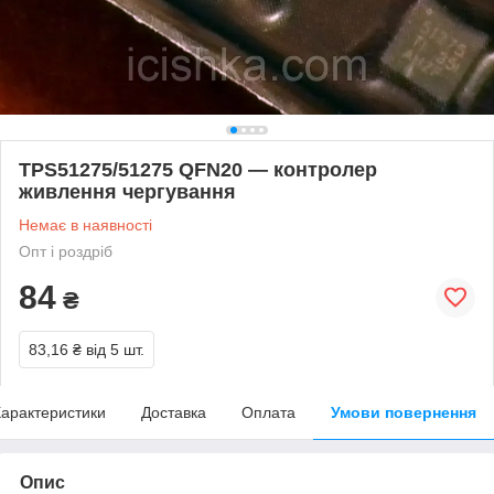
TPS51275/51275 QFN20 — контролер
живлення чергування
Немає в наявності
Опт і роздріб
84
₴
83,16 ₴
від 5 шт.
арактеристики
Доставка
Оплата
Умови повернення
Опис