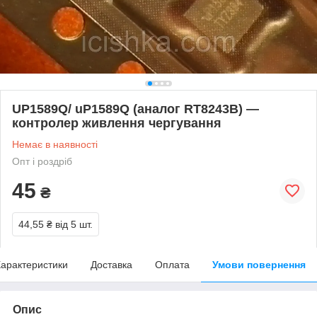
UP1589Q/ uP1589Q (аналог RT8243B) —
контролер живлення чергування
Немає в наявності
Опт і роздріб
45
₴
44,55 ₴
від 5 шт.
арактеристики
Доставка
Оплата
Умови повернення
Опис