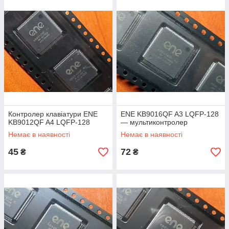
Контролер клавіатури ENE
ENE KB9016QF A3 LQFP-128
KB9012QF A4 LQFP-128
— мультиконтролер
Немає в наявності
Немає в наявності
45
72
₴
₴